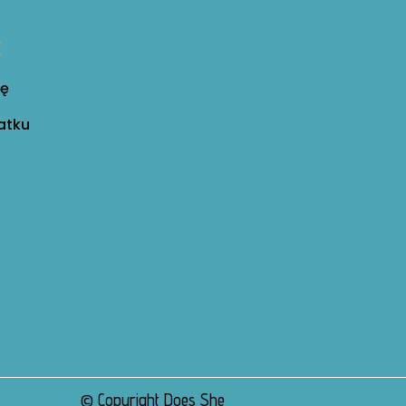
c
nę
atku
© Copyright Does She