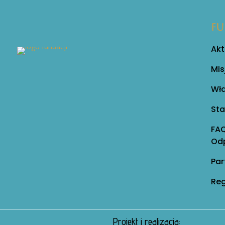
FU
Akt
Mis
Wła
Sta
FAQ
Od
Par
Reg
Projekt i realizacja: